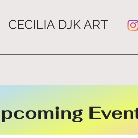
CECILIA DJK ART
s
Boutique
Print
pcoming Even