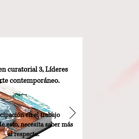
n curatorial 3, Líderes
arte contemporáneo.
icipación en el trabajo
 esto, necesita saber más
al respecto.