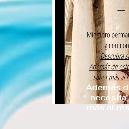
Miembro perman
galería on
Descubra su
Además de esto
saber más al r
Además de
necesita
más al re