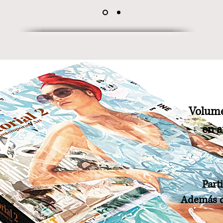
Volume
en 
Part
Además de