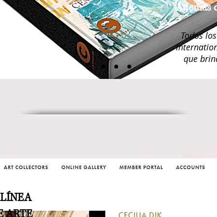
Además de
Todos los
Internatio
que brin
 LÍNEA
E ARTE