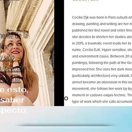
ente de la
line
 sitio
, necesita
especto.
 esto,
 saber
specto.