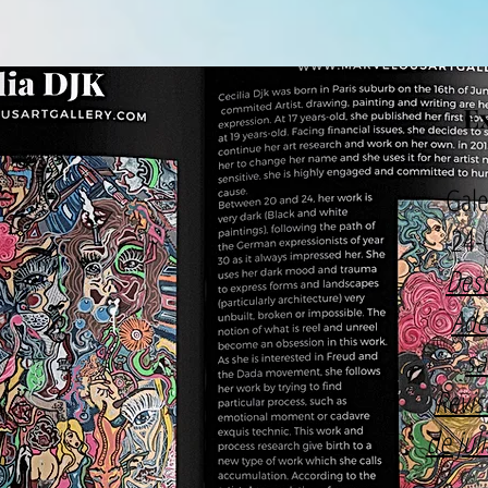
E
Gale
24-
Desc
Ade
sa
Revis
de jul