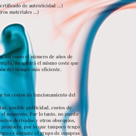
ertificado de autenticidad ...)
ros materiales ...)
ada, así como el número de años de
 ejemplo, no tendrá el mismo coste que
ión del tiempo más eficiente.
r los costos de funcionamiento del
dad, posible publicidad, costos de
r el momento. Por lo tanto, no puedo
ductos derivados y otros obsequios,
 producto, por lo que tampoco tengo
gesto es durante el grupo de compras