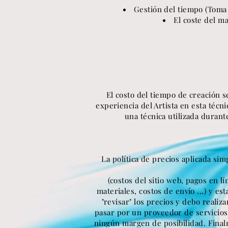
Gestión del tiempo (Toma de
El coste del ma
El costo del tiempo de creación s
experiencia del Artista en esta técni
una técnica utilizada durant
La política de precios aplicada s
(costos del sitio web, pagos en l
materiales, costos de envío ...) y esta
"revisar" los precios y debo reali
pasar por un proveedor de servicio
ningún margen de posibilidad. Final