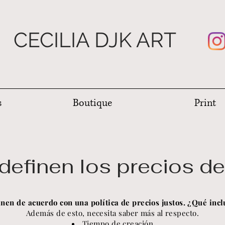
CECILIA DJK ART
s
Boutique
Print
efinen los precios de
inen de acuerdo con una política de precios justos. ¿Qué incl
Además de esto, necesita saber más al respecto.
Tiempo de creación