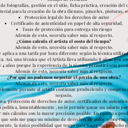
 fotografías, gestión en el sitio, ficha práctica, creación del c
terial para la creación de la obra (lienzos, pinceles, pinturas, ot
Protección legal de los derechos de autor
Certificado de autenticidad en papel de alta seguridad.
Tasas de protección para entrega sin riesgo
Además de esto, necesita saber más al respecto.
¿Cómo calcula el artista el costo del tiempo?
Además de esto, necesita saber más al respecto.
e aplica a una tarifa por hora diferente según la técnica utiliz
ca. Así, una técnica que el Artista lleva utilizando 8 años, por
e 4 años porque la experiencia de la
técnica
permitirá una gest
Además de esto, necesita saber más al respecto.
¿Por qué no podemos negociar el precio de una obra?
Además de esto, necesita saber más al respecto.
implemente permite al artista continuar produciendo y compensa
negocio.
ínea, protección de derechos de autor, certificados de autentici
 política,
lamentablemente
, no
le
permite
ganar un salario po
zar mis cálculos con la mayor precisión posible. En cuanto a pro
s que solo me paga un mínimo de derechos de autor sobre cada
mente, la única posibilidad que tengo para hacer un pequeño 