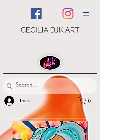
CECILIA DJK ART
Iniciar sesión
0