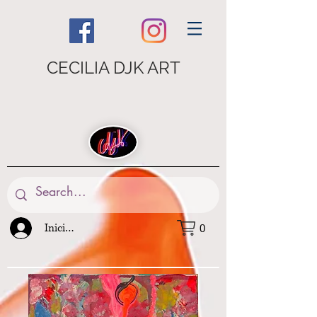
CECILIA DJK ART
Iniciar sesión
0